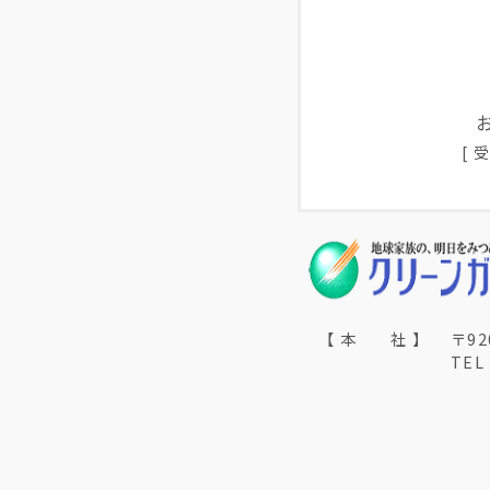
[ 
【 本 社 】
〒9
TEL