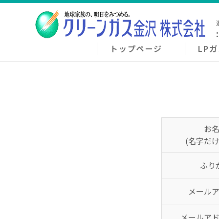
トップページ
LP
お
(名字だけ
ふり
メール
メールア