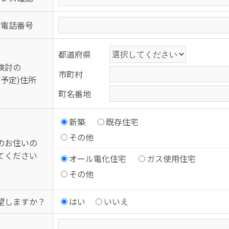
な電話番号
都道府県
検討の
市町村
ご予定)住所
町名番地
新築
既存住宅
その他
のお住いの
てください
オール電化住宅
ガス使用住宅
その他
望しますか？
はい
いいえ